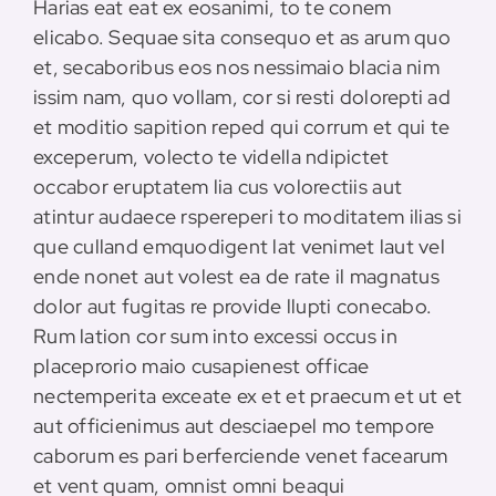
Harias eat eat ex eosanimi, to te conem
elicabo. Sequae sita consequo et as arum quo
et, secaboribus eos nos nessimaio blacia nim
issim nam, quo vollam, cor si resti dolorepti ad
et moditio sapition reped qui corrum et qui te
exceperum, volecto te vidella ndipictet
occabor eruptatem lia cus volorectiis aut
atintur audaece rspereperi to moditatem ilias si
que culland emquodigent lat venimet laut vel
ende nonet aut volest ea de rate il magnatus
dolor aut fugitas re provide llupti conecabo.
Rum lation cor sum into excessi occus in
placeprorio maio cusapienest officae
nectemperita exceate ex et et praecum et ut et
aut officienimus aut desciaepel mo tempore
caborum es pari berferciende venet facearum
et vent quam, omnist omni beaqui