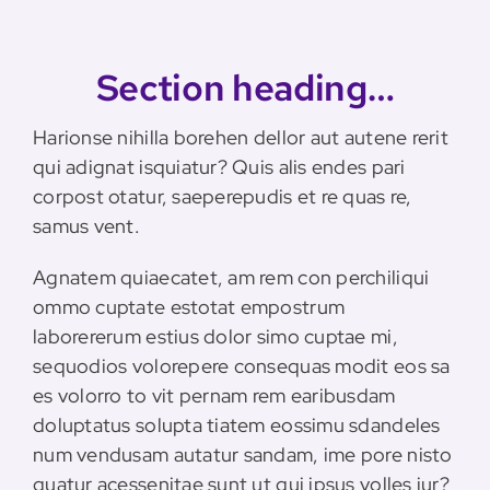
Section heading…
Harionse nihilla borehen dellor aut autene rerit
qui adignat isquiatur? Quis alis endes pari
corpost otatur, saeperepudis et re quas re,
samus vent.
Agnatem quiaecatet, am rem con perchiliqui
ommo cuptate estotat empostrum
laborererum estius dolor simo cuptae mi,
sequodios volorepere consequas modit eos sa
es volorro to vit pernam rem earibusdam
doluptatus solupta tiatem eossimu sdandeles
num vendusam autatur sandam, ime pore nisto
quatur acessenitae sunt ut qui ipsus volles iur?