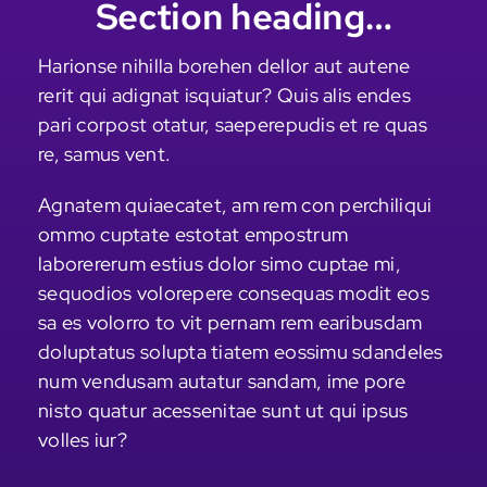
Section heading…
Harionse nihilla borehen dellor aut autene
rerit qui adignat isquiatur? Quis alis endes
pari corpost otatur, saeperepudis et re quas
re, samus vent.
Agnatem quiaecatet, am rem con perchiliqui
ommo cuptate estotat empostrum
laborererum estius dolor simo cuptae mi,
sequodios volorepere consequas modit eos
sa es volorro to vit pernam rem earibusdam
doluptatus solupta tiatem eossimu sdandeles
num vendusam autatur sandam, ime pore
nisto quatur acessenitae sunt ut qui ipsus
volles iur?