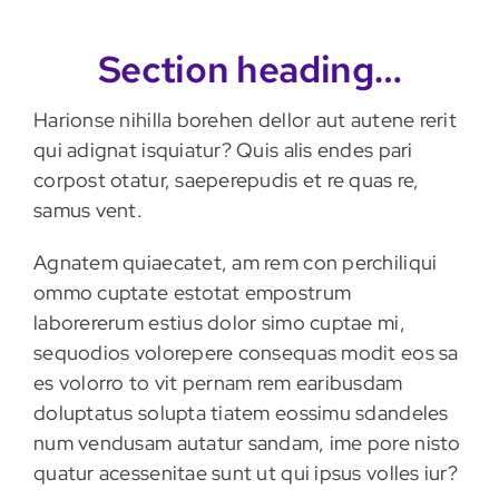
Section heading…
Harionse nihilla borehen dellor aut autene rerit
qui adignat isquiatur? Quis alis endes pari
corpost otatur, saeperepudis et re quas re,
samus vent.
Agnatem quiaecatet, am rem con perchiliqui
ommo cuptate estotat empostrum
laborererum estius dolor simo cuptae mi,
sequodios volorepere consequas modit eos sa
es volorro to vit pernam rem earibusdam
doluptatus solupta tiatem eossimu sdandeles
num vendusam autatur sandam, ime pore nisto
quatur acessenitae sunt ut qui ipsus volles iur?