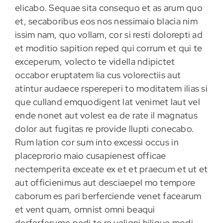
elicabo. Sequae sita consequo et as arum quo
et, secaboribus eos nos nessimaio blacia nim
issim nam, quo vollam, cor si resti dolorepti ad
et moditio sapition reped qui corrum et qui te
exceperum, volecto te vidella ndipictet
occabor eruptatem lia cus volorectiis aut
atintur audaece rspereperi to moditatem ilias si
que culland emquodigent lat venimet laut vel
ende nonet aut volest ea de rate il magnatus
dolor aut fugitas re provide llupti conecabo.
Rum lation cor sum into excessi occus in
placeprorio maio cusapienest officae
nectemperita exceate ex et et praecum et ut et
aut officienimus aut desciaepel mo tempore
caborum es pari berferciende venet facearum
et vent quam, omnist omni beaqui
derferferume pedi te re veligni hilique modi