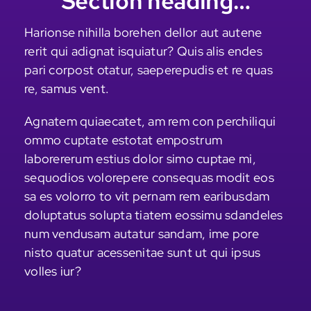
Section heading…
Harionse nihilla borehen dellor aut autene
rerit qui adignat isquiatur? Quis alis endes
pari corpost otatur, saeperepudis et re quas
re, samus vent.
Agnatem quiaecatet, am rem con perchiliqui
ommo cuptate estotat empostrum
laborererum estius dolor simo cuptae mi,
sequodios volorepere consequas modit eos
sa es volorro to vit pernam rem earibusdam
doluptatus solupta tiatem eossimu sdandeles
num vendusam autatur sandam, ime pore
nisto quatur acessenitae sunt ut qui ipsus
volles iur?