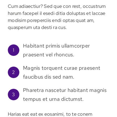
Cum adiaectiur? Sed que con rest, occustrum
harum facepel il esedi ditia doluptas et laccae
modisim poreperciis endi optas quat am,
quasperum uta desti ra cus.
Habitant primis ullamcorper
1
praesent vel rhoncus.
Magnis torquent curae praesent
2
faucibus dis sed nam.
Pharetra nascetur habitant magnis
3
tempus et urna dictumst.
Harias eat eat ex eosanimi, to te conem