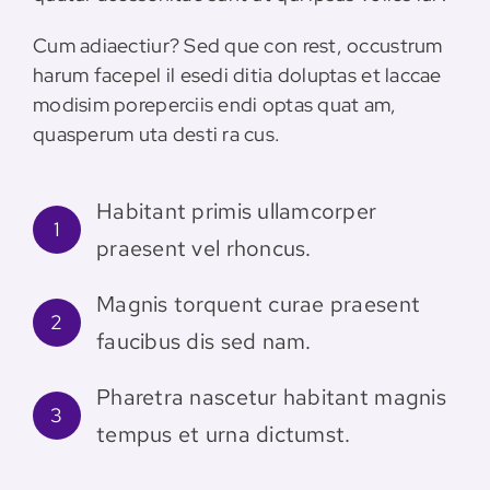
Cum adiaectiur? Sed que con rest, occustrum
harum facepel il esedi ditia doluptas et laccae
modisim poreperciis endi optas quat am,
quasperum uta desti ra cus.
Habitant primis ullamcorper
1
praesent vel rhoncus.
Magnis torquent curae praesent
2
faucibus dis sed nam.
Pharetra nascetur habitant magnis
3
tempus et urna dictumst.